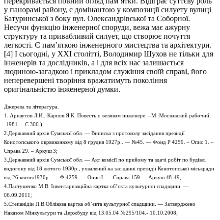
перекривається повний огляд пам’ятки. Відіграє суттєву роль
у панорамі району, є домінантою у композиції силуету вулиці
Батуринської з боку вул. Олександрівської та Соборної.
Несучи функцію інженерної споруди, вежа має ажурну
структуру та привабливий силует, що створює почуття
легкості. Є пам’яткою інженерного мистецтва та архітектури.
[4] І сьогодні, у ХХІ столітті, Володимир Шухов не тільки для
інженерів та дослідників, а і для всіх нас залишається
людиною-загадкою і прикладом служіння своїй справі, його
неперевершені творіння вражатимуть покоління
оригінальністю інженерної думки.
Джерела та література.
1. Арнаутов Л.И., Карпов Я.К. Повесть о великом инженере. –М.:Московский рабочий.
-1981. – С.300.)
2.Державний архів Сумської обл. — Виписка з протоколу засідання президії
Конотопського окрвиконкому від 8 грудня 1927р.. — №45. — Фонд Р 4259. – Опис 1. –
Справа 29. – Аркуш 3;
3.Державний архів Сумської обл. — Акт комісії по прийому та здачі робіт по будівлі
водогону від 18 лютого 1930р., ухвалений на засіданні президії Конотопської міськради
від 26 квітня1930р.. — Ф.4259. — Опис І. — Справа 159 — Аркуш 48-49;
4.Пастушенко М.В. Інвентаризаційна картка об’єкта культурної спадщини. —
06.09.2011;
5.Степанідін П.В.Облікова картка об’єкта культурної спадщини. — Затверджено
Наказом Мінкультури та Держбуду від 13.05.04 №295/104.- 10.10.2008;