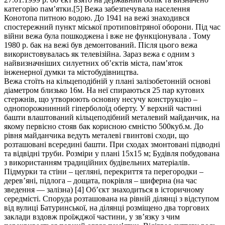
категорію пам’ятки.[5] Вежа забезпечувала населення
Конотопа питною водою. До 1941 на вежі знаходився
спостережний пункт міської протиповітряної оборони. Під час
війни вежа була пошкоджена і вже не функціонувала . Тому
1980 р. бак на вежі був демонтований. Після цього вежа
використовувалась як телевізійна. Зараз вежа є одним з
найвизначніших силуетних об’єктів міста, пам’яток
інженерної думки та містобудівництва.
Вежа стоїть на кільцеподібній у плані залізобетонній основі
діаметром близько 16м. На неї спираються 25 пар кутових
стержнів, що утворюють основну несучу конструкцію –
однопорожнинний гіперболоїд оберту. У верхній частині
башти влаштований кільцеподібний металевий майданчик, на
якому первісно стояв бак корисною ємністю 500куб.м. До
рівня майданчика ведуть металеві гвинтові сходи, що
розташовані всередині башти. При сходах змонтовані підводні
та відвідні труби. Розміри у плані 15х15 м; Будівля побудована
з використанням традиційних будівельних матеріалів.
Підмурки та стіни – цегляні, перекриття та перегородки –
дерев’яні, підлога – дощата, покрівля – шиферна (на час
зведення — залізна) [4] Об’єкт знаходиться в історичному
середмісті. Споруда розташована на рівній ділянці з відступом
від вулиці Батуринської, на ділянці розміщено два торгових
заклади вздовж проїжджої частини, у зв’язку з чим