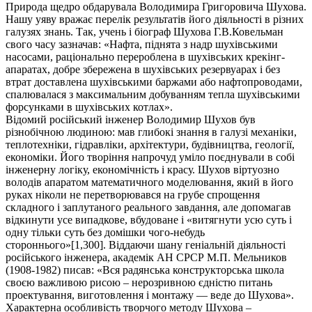
Природа щедро обдарувала Володимира Григоровича Шухова.
Нашу уяву вражає перелік результатів його діяльності в різних
галузях знань. Так, учень і біограф Шухова Г.В.Ковельман
свого часу зазначав: «Нафта, піднята з надр шухівськими
насосами, раціонально перероблена в шухівських крекінг-
апаратах, добре збережена в шухівських резервуарах і без
втрат доставлена шухівськими баржами або нафтопроводами,
спалювалася з максимальним добуванням тепла шухівськими
форсунками в шухівських котлах».
Відомий російський інженер Володимир Шухов був
різнобічною людиною: мав глибокі знання в галузі механіки,
теплотехніки, гідравліки, архітектури, будівництва, геології,
економіки. Його творіння напрочуд уміло поєднували в собі
інженерну логіку, економічність і красу. Шухов віртуозно
володів апаратом математичного моделювання, який в його
руках ніколи не перетворювався на грубе спрощення
складного і заплутаного реального завдання, але допомагав
відкинути усе випадкове, вбудоване і «витягнути усю суть і
одну тільки суть без домішки чого-небудь
стороннього»[1,300]. Віддаючи шану геніальній діяльності
російського інженера, академік АН СРСР М.П. Мельников
(1908-1982) писав: «Вся радянська конструкторська школа
своєю важливою рисою – нерозривною єдністю питань
проектування, виготовлення і монтажу — веде до Шухова».
Характерна особливість творчого методу Шухова –