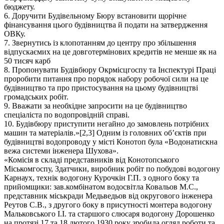
бюджету.
6. Доручити Будівельному Бюру встановити щорічне
фінансування цього будівництва й подати на затвердження
ОВКу.
7. Звернутись із клопотанням до центру про збільшення
відпускаємих на це довготермінових кредитів не менше як на
50 тисяч карб
8. Пропонувати Будівбюру Окрмісцгоспу та Інспектурі Праці
проробити питання про порядок набору робочої сили на це
будівництво та про пристосування на цьому будівництві
громадських робіт.
9. Вважати за необхідне запросити на це будівництво
спеціаліста по водопровідній справі.
10. Будівбюру приступити негайно до замовлень потрібних
машин та матеріалів.»[2,3] Одним із головних об’єктів при
будівництві водопроводу у місті Конотоп була «Водонатискна
вежа системи інженера Шухова».
«Комісія в складі представників від Конотопського
Міськомгоспу, Здатчики, виробник робіт по побудові водогону
Карнаух, технік водогону Курочкін Г.П. з одного боку та
прийомщики: зав.комбінатом водосвітла Ковальов М.С.,
представник міськради Медьведьов від округового інженера
Реутов С.В., з другого боку в присутності монтера водогону
Мальковського І.І. та старшого слюсаря водогону Дорошенко
на протязі 17 та 18 лютого 1930 року зробила огляд роботи та