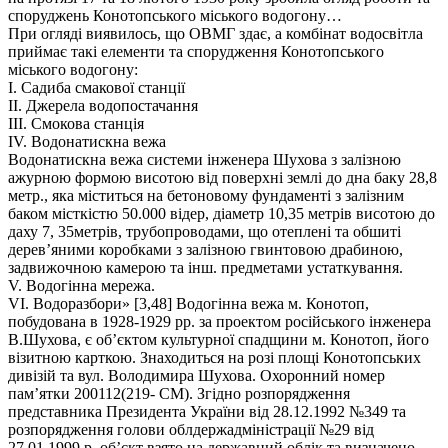
споруджень Конотопського міського водогону…
При огляді виявилось, що ОВМГ здає, а комбінат водосвітла
приймає такі елементи та спорудження Конотопського
міського водогону:
І. Садиба смакової станції
ІІ. Джерела водопостачання
ІІІ. Смокова станція
ІV. Водонатискна вежа
Водонатискна вежа системи інженера Шухова з залізною
ажурною формою висотою від поверхні землі до дна баку 28,8
метр., яка міститься на бетоновому фундаменті з залізним
баком місткістю 50.000 відер, діаметр 10,35 метрів висотою до
даху 7, 35метрів, трубопроводами, що отеплені та обшиті
дерев’яними коробками з залізною гвинтовою драбиною,
задвижочною камерою та інш. предметами устаткування.
V. Водогінна мережа.
VІ. Водоразбори» [3,48] Водогінна вежа м. Конотоп,
побудована в 1928-1929 pр. за проектом російського інженера
В.Шухова, є об’єктом культурної спадщини м. Конотоп, його
візитною карткою. Знаходиться на розі площі Конотопських
дивізій та вул. Володимира Шухова. Охоронний номер
пам’ятки 200112(219- СМ). Згідно розпорядження
представника Президента України від 28.12.1992 №349 та
розпорядження голови облдержадміністрації №29 від
27.01.1999 р. об’єкт взято на державний облік та визначено