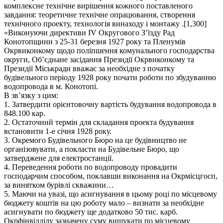
комплексне технічне вирішення кожного поставленого
завдання: теоретичне технічне опрацювання, створення
технічного проекту, технологія винаходу і монтажу .[1,300]
«Виконуючи директиви ІV Округового З’їзду Рад
Конотопщини з 25-31 березня 1927 року та Пленумів
Окрвиконкому щодо поліпшення комунального господарства
округи, Об’єднане засідання Президії Окрвиконкому та
Президії Міськради вважає за необхідне з початку
будівельного періоду 1928 року почати роботи по збудуванню
водопровода в м. Конотопі.
В зв’язку з цим:
1. Затвердити орієнтовочну вартість будування водопровода в
848.100 кар.
2. Остаточний термін для складання проекта будування
встановити 1-е січня 1928 року.
3. Окремого Будівельного Бюро на це будівництво не
організовувати, а покласти на Будівельне Бюро, що
затверджене для електростанції.
4. Переведення роботи по водопроводу провадити
господарчим способом, поклавши виконання на Окрмісцгосп,
за винятком бурівлі скважини…
5. Маючи на увазі, що асигнування в цьому році по місцевому
бюджету коштів на цю роботу мало – визнати за необхідне
асигнувати по бюджету ще додатково 50 тис. карб.
Окрфінвідділу зазначену суму вишукати по місцевому