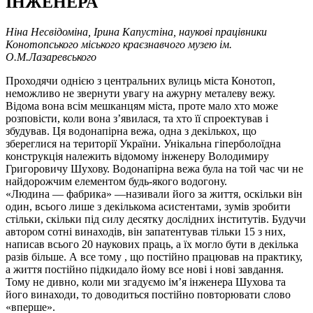
ІНЖЕНЕРА
Ніна Несвідоміна, Ірина Капустіна, наукові працівники
Конотопського міського краєзнавчого музею ім.
О.М.Лазаревського
Проходячи однією з центральних вулиць міста Конотоп,
неможливо не звернути увагу на ажурну металеву вежу.
Відома вона всім мешканцям міста, проте мало хто може
розповісти, коли вона з’явилася, та хто її спроектував і
збудував. Ця водонапірна вежа, одна з декількох, що
збереглися на території України. Унікальна гіперболоїдна
конструкція належить відомому інженеру Володимиру
Григоровичу Шухову. Водонапірна вежа була на той час чи не
найдорожчим елементом будь-якого водогону.
«Людина — фабрика» —називали його за життя, оскільки він
один, всього лише з декількома асистентами, зумів зробити
стільки, скільки під силу десятку дослідних інститутів. Будучи
автором сотні винаходів, він запатентував тільки 15 з них,
написав всього 20 наукових праць, а їх могло бути в декілька
разів більше. А все тому , що постійно працював на практику,
а життя постійно підкидало йому все нові і нові завдання.
Тому не дивно, коли ми згадуємо ім’я інженера Шухова та
його винаходи, то доводиться постійно повторювати слово
«вперше».