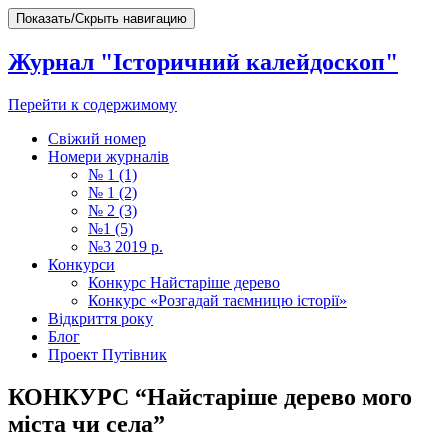
Показать/Скрыть навигацию
Журнал "Історичний калейдоскоп"
Перейти к содержимому
Свіжий номер
Номери журналів
№ 1 (1)
№ 1 (2)
№ 2 (3)
№1 (5)
№3 2019 р.
Конкурси
Конкурс Найстаріше дерево
Конкурс «Розгадай таємницю історії»
Відкриття року
Блог
Проект Путівник
КОНКУРС “Найстаріше дерево мого
міста чи села”